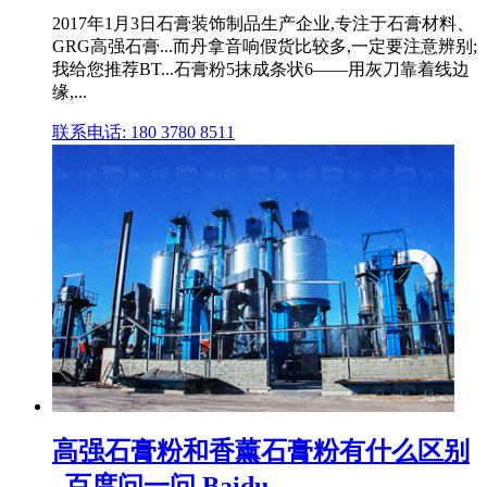
2017年1月3日石膏装饰制品生产企业,专注于石膏材料、
GRG高强石膏...而丹拿音响假货比较多,一定要注意辨别;
我给您推荐BT...石膏粉5抹成条状6——用灰刀靠着线边
缘,...
联系电话: 180 3780 8511
高强石膏粉和香薰石膏粉有什么区别
_百度问一问 Baidu