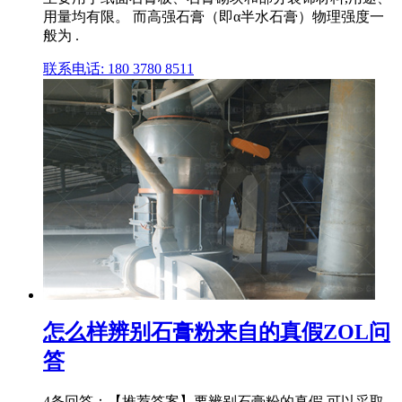
用量均有限。 而高强石膏（即α半水石膏）物理强度一
般为 .
联系电话: 180 3780 8511
怎么样辨别石膏粉来自的真假ZOL问
答
4条回答：【推荐答案】要辨别石膏粉的真假,可以采取