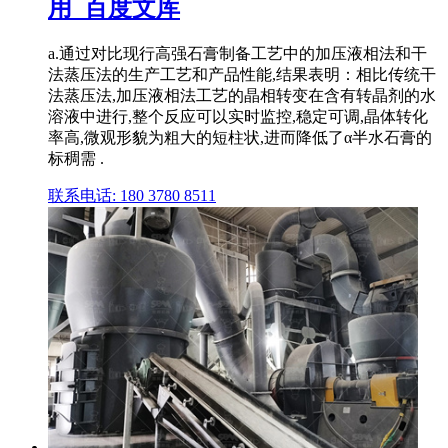
用_百度文库
a.通过对比现行高强石膏制备工艺中的加压液相法和干
法蒸压法的生产工艺和产品性能,结果表明：相比传统干
法蒸压法,加压液相法工艺的晶相转变在含有转晶剂的水
溶液中进行,整个反应可以实时监控,稳定可调,晶体转化
率高,微观形貌为粗大的短柱状,进而降低了α半水石膏的
标稠需 .
联系电话: 180 3780 8511