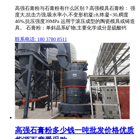
高强石膏粉与石膏粉有什么区别？高强模具石膏粉： 强
度大,抗击力强,吸水率小,不变形初凝≥8,终凝<30,稠度
46%,抗压强度39MPa 运用于滚压成型的陶瓷模具或铸造
具。 石膏粉：单斜晶系矿物,主要化学成分是硫酸钙
联系电话: 180 3780 8511
高强石膏粉多少钱一吨批发价格优质