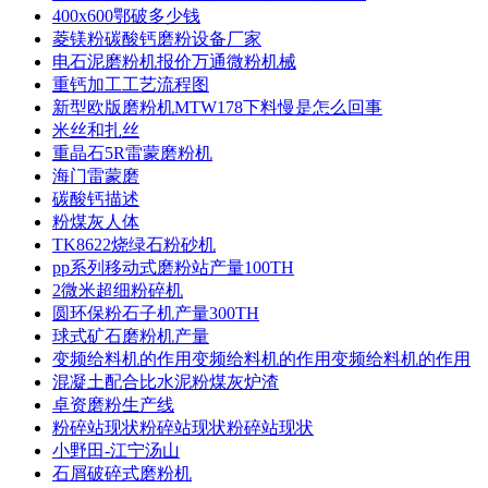
400x600鄂破多少钱
菱镁粉碳酸钙磨粉设备厂家
电石泥磨粉机报价万通微粉机械
重钙加工工艺流程图
新型欧版磨粉机MTW178下料慢是怎么回事
米丝和扎丝
重晶石5R雷蒙磨粉机
海门雷蒙磨
碳酸钙描述
粉煤灰人体
TK8622烧绿石粉砂机
pp系列移动式磨粉站产量100TH
2微米超细粉碎机
圆环保粉石子机产量300TH
球式矿石磨粉机产量
变频给料机的作用变频给料机的作用变频给料机的作用
混凝土配合比水泥粉煤灰炉渣
卓资磨粉生产线
粉碎站现状粉碎站现状粉碎站现状
小野田-江宁汤山
石屑破碎式磨粉机