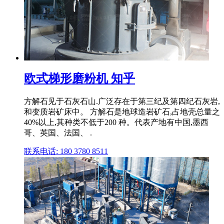
欧式梯形磨粉机 知乎
方解石见于石灰石山.广泛存在于第三纪及第四纪石灰岩,
和变质岩矿床中。 方解石是地球造岩矿石,占地壳总量之
40%以上,其种类不低于200 种。代表产地有中国,墨西
哥、英国、法国、 .
联系电话: 180 3780 8511