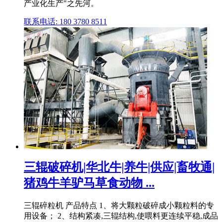
产业化生产"之先河。
联系电话: 180 3780 8511
三辊破碎机|华北牛|养牛|供应|畜牧通|
猪鸡牛羊驴马草食动物 ...
三辊碎粒机 产品特点 1、将大颗粒破碎成小颗粒料的专
用设备； 2、结构紧凑,三辊结构,使喂料更连续平稳,成品