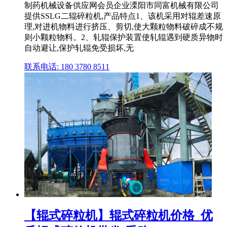
制药机械设备供应网会员企业溧阳市同富机械有限公司
提供SSLG二辊碎粒机,产品特点1、该机采用对辊差速原
理,对进机物料进行挤压、剪切,使大颗粒物料破碎成不规
则小颗粒物料。2、轧辊保护装置使轧辊遇到硬质异物时
自动避让,保护轧辊免受损坏,无
联系电话: 180 3780 8511
【辊式碎粒机】辊式碎粒机价格_优