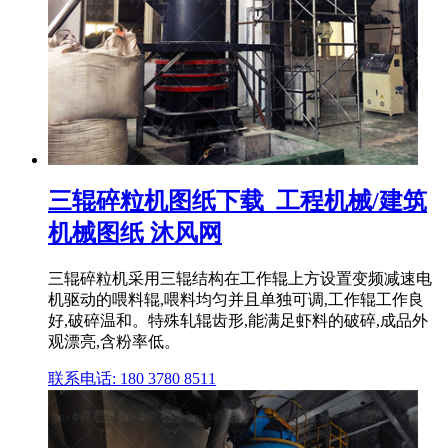
三辊碎粒机图纸下载_工程机械/建筑
机械图纸 沐风网
三辊碎粒机采用三辊结构在工作辊上方设置变频减速电
机驱动的喂料辊,喂料均匀并且单独可调,工作辊工作良
好,破碎温和。特殊轧辊齿形,能满足虾料的破碎,成品外
观漂亮,含粉率低。
联系电话: 180 3780 8511