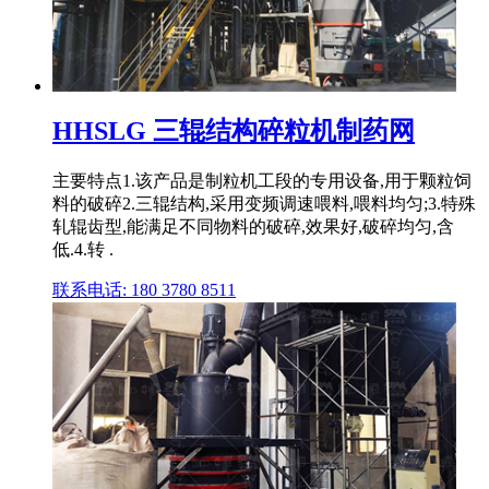
HHSLG 三辊结构碎粒机制药网
主要特点1.该产品是制粒机工段的专用设备,用于颗粒饲
料的破碎2.三辊结构,采用变频调速喂料,喂料均匀;3.特殊
轧辊齿型,能满足不同物料的破碎,效果好,破碎均匀,含
低.4.转 .
联系电话: 180 3780 8511