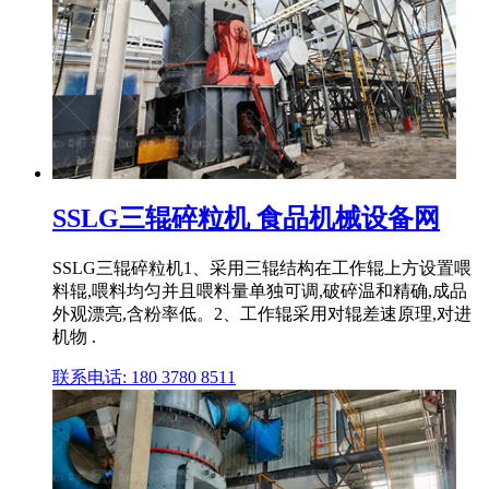
SSLG三辊碎粒机 食品机械设备网
SSLG三辊碎粒机1、采用三辊结构在工作辊上方设置喂
料辊,喂料均匀并且喂料量单独可调,破碎温和精确,成品
外观漂亮,含粉率低。2、工作辊采用对辊差速原理,对进
机物 .
联系电话: 180 3780 8511