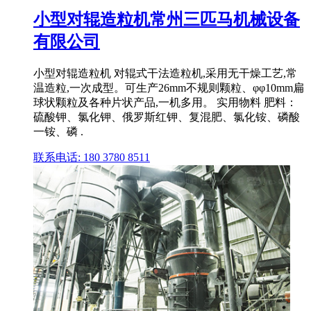
小型对辊造粒机常州三匹马机械设备
有限公司
小型对辊造粒机 对辊式干法造粒机,采用无干燥工艺,常
温造粒,一次成型。可生产26mm不规则颗粒、φφ10mm扁
球状颗粒及各种片状产品,一机多用。 实用物料 肥料：
硫酸钾、氯化钾、俄罗斯红钾、复混肥、氯化铵、磷酸
一铵、磷 .
联系电话: 180 3780 8511