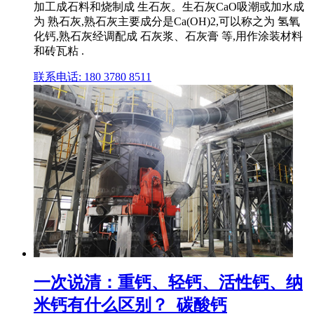
加工成石料和烧制成 生石灰。生石灰CaO吸潮或加水成
为 熟石灰,熟石灰主要成分是Ca(OH)2,可以称之为 氢氧
化钙,熟石灰经调配成 石灰浆、石灰膏 等,用作涂装材料
和砖瓦粘 .
联系电话: 180 3780 8511
一次说清：重钙、轻钙、活性钙、纳
米钙有什么区别？_碳酸钙