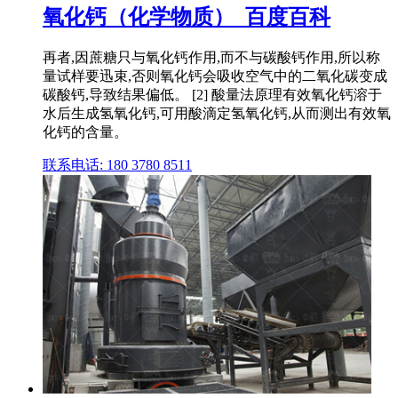
氧化钙（化学物质）_百度百科
再者,因蔗糖只与氧化钙作用,而不与碳酸钙作用,所以称
量试样要迅束,否则氧化钙会吸收空气中的二氧化碳变成
碳酸钙,导致结果偏低。 [2] 酸量法原理有效氧化钙溶于
水后生成氢氧化钙,可用酸滴定氢氧化钙,从而测出有效氧
化钙的含量。
联系电话: 180 3780 8511