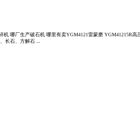
机 哪厂生产破石机 哪里有卖YGM4121雷蒙磨 YGM41215
石、方解石 ...