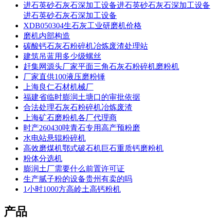
进石英砂石灰石深加工设备进石英砂石灰石深加工设备
进石英砂石灰石深加工设备
XDB050304生石灰工业研磨机价格
磨机内部构造
碳酸钙石灰石粉碎机冶炼废渣处理站
建筑吊蓝用多少级螺丝
赶集网源头厂家平面三角石灰石粉碎机磨粉机
厂家直供100液压磨粉锤
上海良仁石材机械厂
福建省临时膨润土塘口的审批依据
合法处理石灰石粉碎机冶炼废渣
上海矿石磨粉机各厂代理商
时产260430吨青石专用高产预粉磨
水电站悬辊粉碎机
高效磨煤机鄂式破石机巨石重质钙磨粉机
粉体分选机
膨润土厂需要什么前置许可证
生产腻子粉的设备贵州有卖的吗
1小时1000方高岭土高钙粉机
产品