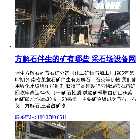
方解石伴生的矿有哪些 采石场设备网
伴生方解石的萤石矿分选《化工矿物与加工》1985年第
02期:河南省某萤石矿伴生有方解石、石英等矿物,我们使
用酸化水玻璃作抑制剂,获得了高纯度咱勺特级萤石精矿,
回收率高达94%。(一)矿石性质 试验矿样取自矿山积蓄
的矿碴,含泥高,粒度一20毫米。主要矿物组成为萤石、石
英、方解石,三者占矿物 ...
联系电话: 180 3780 8511