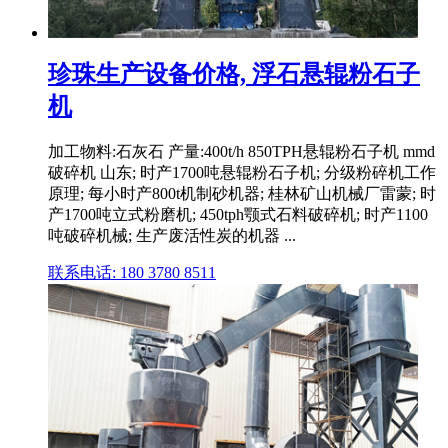
珍珠生产设备价格, 浮石悬辊粉石子
机
加工物料:石灰石 产量:400t/h 850TPH悬辊粉石子机 mmd
破碎机 山东; 时产1700吨悬辊粉石子机; 分级粉碎机工作
原理; 每小时产800t机制砂机器; 桂林矿山机械厂雷蒙; 时
产1700吨立式粉磨机; 450tph颚式石料破碎机; 时产1100
吨破碎机械; 生产废活性炭的机器 ...
联系电话: 180 3780 8511