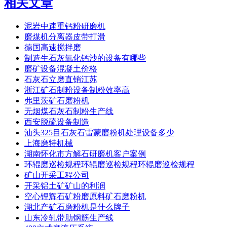
相关文章
泥岩中速重钙粉研磨机
磨煤机分离器皮带打滑
德国高速搅拌磨
制造生石灰氧化钙沙的设备有哪些
磨矿设备混凝土价格
石灰石立磨直销江苏
浙江矿石制粉设备制粉效率高
弗里茨矿石磨粉机
无烟煤石灰石制粉生产线
西安脱硫设备制造
汕头325目石灰石雷蒙磨粉机处理设备多少
上海磨特机械
湖南怀化市方解石研磨机客户案例
环辊磨巡检规程环辊磨巡检规程环辊磨巡检规程
矿山开采工程公司
开采铝土矿矿山的利润
空心锂辉石矿粉磨原料矿石磨粉机
湖北产矿石磨粉机是什么牌子
山东冷轧带肋钢筋生产线