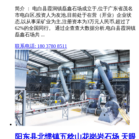
简介 ： 电白县霞洞镇磊鑫石场成立于,位于广东省茂名
市电白区,投资人为友池,目前处于在营（开业）企业状
态,以从事采矿业为主,注册资本为3万元人民币,超过了
62%的全国同行。 通过企查查大数据分析,电白县霞洞镇
磊鑫石场共 ...
联系电话: 180 3780 8511
阳东县北惯镇五稔山花岗岩石场 天眼