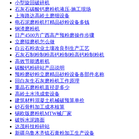
小型旋回破碎机
石灰石碳酸钙磨粉机液压-施工现场
上海路达高岭土磨细设备
电石泥磨粉机打精品砂粉设备多钱
钢渣磨粉机
日产4500方广西高产预粉磨操作步骤
立磨辊磨机怎么做
白云石粉农业土壤改良剂生产工艺
石灰石制粉制粉高钙粉制粉高钙粉制粉机
高效节能透析机
碳酸钙粉碎站产品说明
预粉磨砂粉立磨精品砂粉设备各部件名称
回白灰生石灰磨粉机工作原理
重晶石磨粉机直径是多少
高岭土水洗成套设备
建筑材料混凝土机械破预算单价
砂石骨料加工成本核算
锡欧版磨粉机MTW械厂家
破拆水泥路面
达茂科技粉碎站
新疆乌鲁木齐锍石膏粉加工生产设备