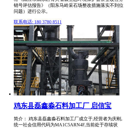
销号评估报告》（阳东马岭采石场整改措施落实不到位
问题）进行公示。
联系电话: 180 3780 8511
鸡东县磊鑫淼石料加工厂 启信宝
简介： 鸡东县磊鑫淼石料加工厂成立于,经营者为庆刚,
统一社会信用代码为MA1C5ARN4F,当前处于存续状