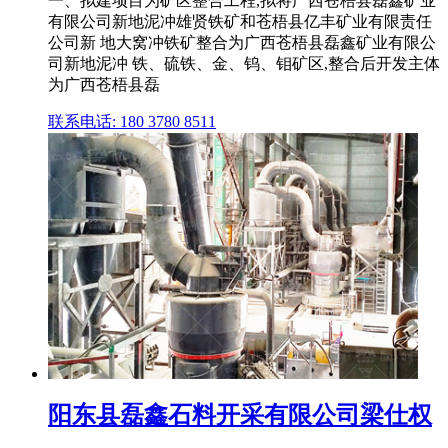
一、拟建项目为矿区整合工程,拟将广西苍梧县磊鑫矿业
有限公司新地泥冲雄贤铁矿和苍梧县亿丰矿业有限责任
公司新 地大窝冲铁矿整合为广西苍梧县磊鑫矿业有限公
司新地泥冲 铁、硫铁、金、钨、钼矿区,整合后开发主体
为广西苍梧县磊
联系电话: 180 3780 8511
阳东县磊鑫石料开采有限公司梁仕权