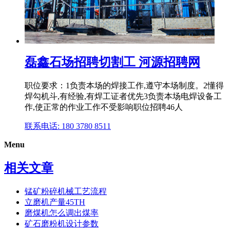
磊鑫石场招聘切割工 河源招聘网
职位要求：1负责本场的焊接工作,遵守本场制度。2懂得
焊勾机斗,有经验,有焊工证者优先3负责本场电焊设备工
作,使正常的作业工作不受影响职位招聘46人
联系电话: 180 3780 8511
Menu
相关文章
锰矿粉碎机械工艺流程
立磨机产量45TH
磨煤机怎么调出煤率
矿石磨粉机设计参数