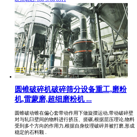
圆锥破碎机破碎筛分设备重工,磨粉
机,雷蒙磨,超细磨粉机 ...
圆锥破动锥在偏心套带动作用下做旋摆运动,带动破碎壁
对与轧臼壁间的物料进行挤压、搓碾,根据层压理论,物料
受到多个方向的作用力,根据自身纹理破碎并被打磨,形成
稳定的石料颗 .