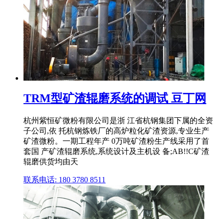
TRM型矿渣辊磨系统的调试 豆丁网
杭州紫恒矿微粉有限公司是浙 江省杭钢集团下属的全资
子公司,依 托杭钢炼铁厂的高炉粒化矿渣资源,专业生产
矿渣微粉。一期工程年产 0万吨矿渣粉生产线采用了首
套国 产矿渣辊磨系统,系统设计及主机设 备;AB!!C矿渣
辊磨供货均由天
联系电话: 180 3780 8511