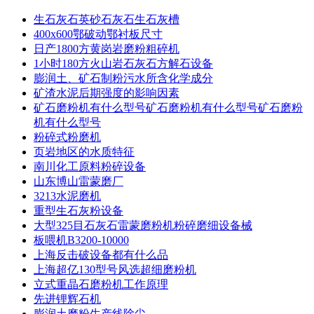
生石灰石英砂石灰石生石灰槽
400x600鄂破动鄂衬板尺寸
日产1800方黄岗岩磨粉粗碎机
1小时180方火山岩石灰石方解石设备
膨润土、矿石制粉污水所含化学成分
矿渣水泥后期强度的影响因素
矿石磨粉机有什么型号矿石磨粉机有什么型号矿石磨粉
机有什么型号
粉碎式粉磨机
页岩地区的水质特征
南川化工原料粉碎设备
山东博山雷蒙磨厂
3213水泥磨机
重型生石灰粉设备
大型325目石灰石雷蒙磨粉机粉碎磨细设备械
板喂机B3200-10000
上海反击破设备都有什么品
上海超亿130型号风选超细磨粉机
立式重晶石磨粉机工作原理
先进锂辉石机
膨润土磨粉生产线除尘