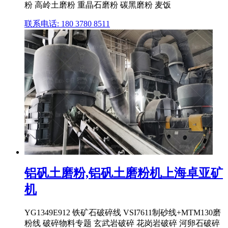
粉 高岭土磨粉 重晶石磨粉 碳黑磨粉 麦饭
联系电话: 180 3780 8511
铝矾土磨粉,铝矾土磨粉机上海卓亚矿
机
YG1349E912 铁矿石破碎线 VSI7611制砂线+MTM130磨
粉线 破碎物料专题 玄武岩破碎 花岗岩破碎 河卵石破碎