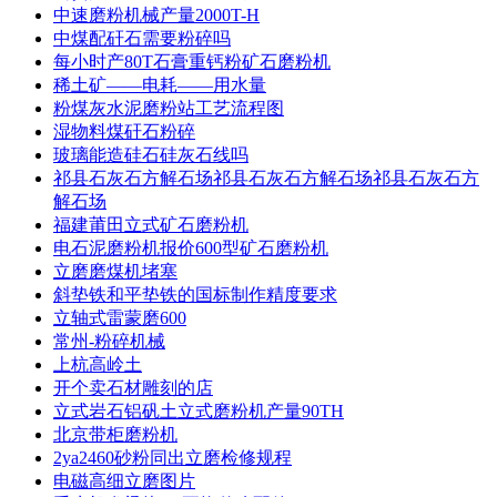
中速磨粉机械产量2000T-H
中煤配矸石需要粉碎吗
每小时产80T石膏重钙粉矿石磨粉机
稀土矿——电耗——用水量
粉煤灰水泥磨粉站工艺流程图
湿物料煤矸石粉碎
玻璃能造硅石硅灰石线吗
祁县石灰石方解石场祁县石灰石方解石场祁县石灰石方
解石场
福建莆田立式矿石磨粉机
电石泥磨粉机报价600型矿石磨粉机
立磨磨煤机堵塞
斜垫铁和平垫铁的国标制作精度要求
立轴式雷蒙磨600
常州-粉碎机械
上杭高岭土
开个卖石材雕刻的店
立式岩石铝矾土立式磨粉机产量90TH
北京带柜磨粉机
2ya2460砂粉同出立磨检修规程
电磁高细立磨图片