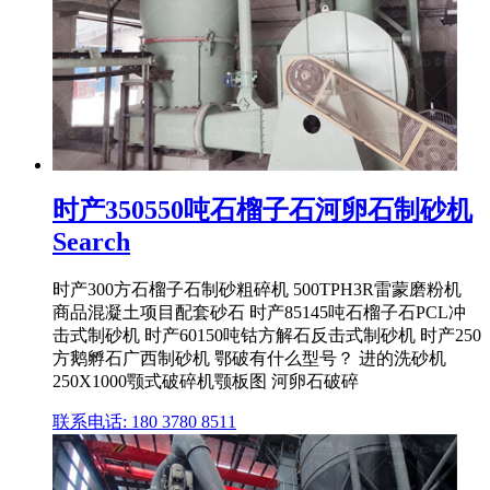
时产350550吨石榴子石河卵石制砂机
Search
时产300方石榴子石制砂粗碎机 500TPH3R雷蒙磨粉机
商品混凝土项目配套砂石 时产85145吨石榴子石PCL冲
击式制砂机 时产60150吨钴方解石反击式制砂机 时产250
方鹅孵石广西制砂机 鄂破有什么型号？ 进的洗砂机
250X1000颚式破碎机颚板图 河卵石破碎
联系电话: 180 3780 8511