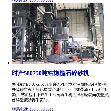
联系电话: 180 3780 8511
时产580750吨钴橄榄石碎砂机
每吨能耗：天源,又减少废砂对环境的污后经离心擦洗机
去掉砂粒表面鲕化层或经研然气～m?或柴油～L；耗电
染,工艺流程中不产生工业磨再生机去掉砂粒表面覆盖层,
使铸造废砂得千瓦时。
联系电话: 180 3780 8511