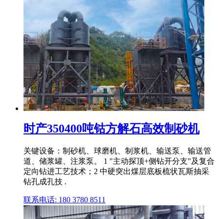
时产350400吨钴方解石高效制砂机
关键设备：制砂机、球磨机、制浆机、输送泵、输送管
道、储浆罐、注浆泵。 1 "主动探顶+侧钻开分支"及复合
定向钻进工艺技术；2 中硬突出煤层底板梳状瓦斯抽采
钻孔成孔技 .
联系电话: 180 3780 8511