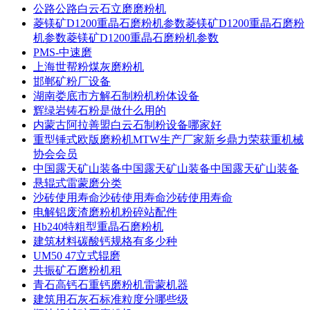
公路公路白云石立磨磨粉机
菱镁矿D1200重晶石磨粉机参数菱镁矿D1200重晶石磨粉
机参数菱镁矿D1200重晶石磨粉机参数
PMS-中速磨
上海世帮粉煤灰磨粉机
邯郸矿粉厂设备
湖南娄底市方解石制粉机粉体设备
辉绿岩铸石粉是做什么用的
内蒙古阿拉善盟白云石制粉设备哪家好
重型锤式欧版磨粉机MTW生产厂家新乡鼎力荣获重机械
协会会员
中国露天矿山装备中国露天矿山装备中国露天矿山装备
悬辊式雷蒙磨分类
沙砖使用寿命沙砖使用寿命沙砖使用寿命
电解铝废渣磨粉机粉碎站配件
Hb240特粗型重晶石磨粉机
建筑材料碳酸钙规格有多少种
UM50 47立式辊磨
共振矿石磨粉机租
青石高钙石重钙磨粉机雷蒙机器
建筑用石灰石标准粒度分哪些级