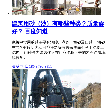
建筑用砂（沙）有哪些种类？质量孬
好？ 百度知道
建筑中常用的砂主要有河砂、湖砂、海砂及山砂。 海砂
中常含有碎贝壳及可溶性盐等有害杂质而不利于混凝土
结构。 山砂是岩体风化后在山涧堆积下来的岩石碎屑,其
颗粒多 .
联系电话: 180 3780 8511