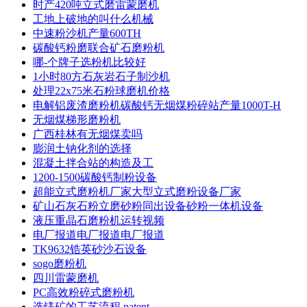
时产420吨立式磨雷蒙磨机
工地上破地的叫什么机械
中速粉沙机产量600TH
碳酸钙粉磨联合矿石磨粉机
哪-个牌子选粉机比较好
1小时80方石灰岩石子制沙机
处理22x75米石粉球磨机价格
电解铝废渣磨粉机碳酸钙无烟煤粉碎站产量1000T-H
无烟煤梯形磨粉机
广西桂林有无烟煤卖吗
膨润土钠化剂的选择
混凝土拌合站的构造及工
1200-1500碳酸钙制粉设备
超能立式磨粉机厂家大型立式磨粉设备厂家
矿山石灰石粉立磨砂粉同出设备砂粉一体机设备
液压重晶石磨粉机运转视频
电厂报道电厂报道电厂报道
TK9632锆英砂沙石设备
sogo磨粉机
四川雷蒙磨机
PC高效粉碎式磨粉机
选镁矿的工艺流程 patent