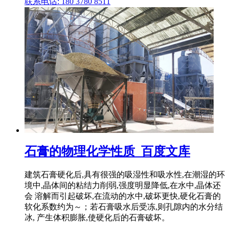
联系电话: 180 3780 8511
石膏的物理化学性质_百度文库
建筑石膏硬化后,具有很强的吸湿性和吸水性,在潮湿的环
境中,晶体间的粘结力削弱,强度明显降低,在水中,晶体还
会 溶解而引起破坏,在流动的水中,破坏更快,硬化石膏的
软化系数约为～；若石膏吸水后受冻,则孔隙内的水分结
冰, 产生体积膨胀,使硬化后的石膏破坏。