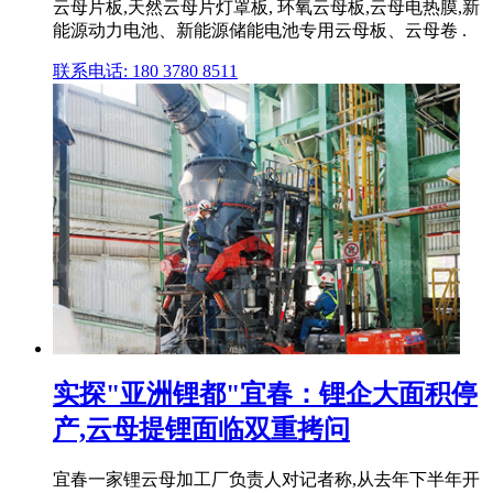
云母片板,天然云母片灯罩板, 环氧云母板,云母电热膜,新
能源动力电池、新能源储能电池专用云母板、云母卷 .
联系电话: 180 3780 8511
实探"亚洲锂都"宜春：锂企大面积停
产,云母提锂面临双重拷问
宜春一家锂云母加工厂负责人对记者称,从去年下半年开