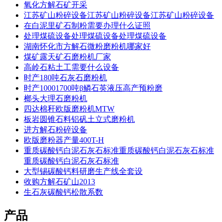
氧化方解石矿开采
江苏矿山粉碎设备江苏矿山粉碎设备江苏矿山粉碎设备
在白泥里矿石制粉需要办理什么证照
处理煤硫设备处理煤硫设备处理煤硫设备
湖南怀化市方解石微粉磨粉机哪家好
煤矿露天矿石磨粉机厂家
高岭石粘土工需要什么设备
时产180吨石灰石磨粉机
时产10001700吨β鳞石英液压高产预粉磨
榔头大理石磨粉机
四达棉秆欧版磨粉机MTW
板岩圆锥石料铝矾土立式磨粉机
进方解石粉碎设备
欧版磨粉器产量400T-H
重质碳酸钙白泥石灰石标准重质碳酸钙白泥石灰石标准
重质碳酸钙白泥石灰石标准
大型锡碳酸钙料研磨生产线全套设
收购方解石矿山2013
生石灰碳酸钙松散系数
产品