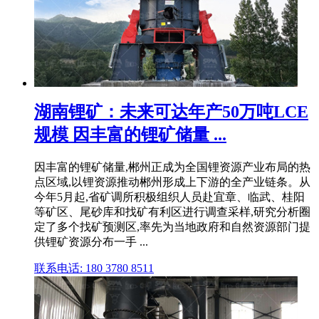
湖南锂矿：未来可达年产50万吨LCE
规模 因丰富的锂矿储量 ...
因丰富的锂矿储量,郴州正成为全国锂资源产业布局的热
点区域,以锂资源推动郴州形成上下游的全产业链条。从
今年5月起,省矿调所积极组织人员赴宜章、临武、桂阳
等矿区、尾砂库和找矿有利区进行调查采样,研究分析圈
定了多个找矿预测区,率先为当地政府和自然资源部门提
供锂矿资源分布一手 ...
联系电话: 180 3780 8511