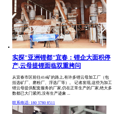
实探"亚洲锂都"宜春：锂企大面积停
产,云母提锂面临双重拷问
从宜春市区前往414矿的路上,有许多锂云母加工厂（包
括选矿厂、磨粉厂、浮选厂等）。 记者发现,这些为加工
锂云母提供配套服务的厂家,仍在正常生产的厂家,绝大多
数都已大门紧闭,没有生产迹象 ...
联系电话: 180 3780 8511