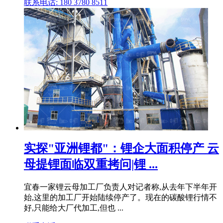
联系电话: 180 3780 8511
实探"亚洲锂都"：锂企大面积停产 云
母提锂面临双重拷问|锂 ...
宜春一家锂云母加工厂负责人对记者称,从去年下半年开
始,这里的加工厂开始陆续停产了。现在的碳酸锂行情不
好,只能给大厂代加工,但也 ...