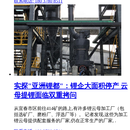
联系电话: 180 3780 8511
实探"亚洲锂都"：锂企大面积停产 云
母提锂面临双重拷问
从宜春市区前往414矿的路上,有许多锂云母加工厂（包
括选矿厂、磨粉厂、浮选厂等）。 记者发现,这些为加工
锂云母提供配套服务的厂家,仍在正常生产的厂家, .