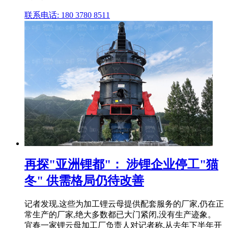
联系电话: 180 3780 8511
再探"亚洲锂都"： 涉锂企业停工"猫
冬" 供需格局仍待改善
记者发现,这些为加工锂云母提供配套服务的厂家,仍在正
常生产的厂家,绝大多数都已大门紧闭,没有生产迹象。
宜春一家锂云母加工厂负责人对记者称,从去年下半年开