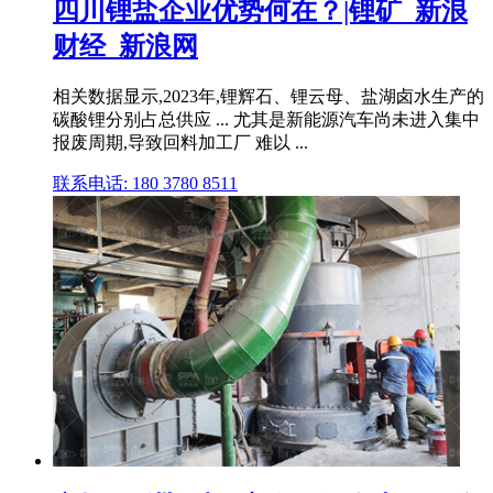
四川锂盐企业优势何在？|锂矿_新浪
财经_新浪网
相关数据显示,2023年,锂辉石、锂云母、盐湖卤水生产的
碳酸锂分别占总供应 ... 尤其是新能源汽车尚未进入集中
报废周期,导致回料加工厂 难以 ...
联系电话: 180 3780 8511