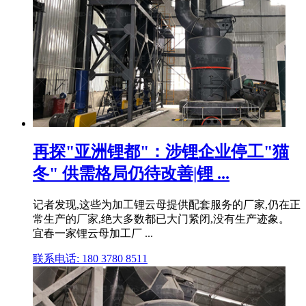
再探"亚洲锂都"：涉锂企业停工"猫
冬" 供需格局仍待改善|锂 ...
记者发现,这些为加工锂云母提供配套服务的厂家,仍在正
常生产的厂家,绝大多数都已大门紧闭,没有生产迹象。
宜春一家锂云母加工厂 ...
联系电话: 180 3780 8511