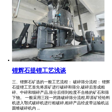
锂辉石提锂工艺浅谈
三、锂辉石矿选的一般工艺流程： 破碎筛分流程： 锂辉
石提锂工艺首先将原矿进行破碎和筛分,破碎后形成粗
碎、中碎和细碎产品,筛分后得到粒度不合格的矿石和筛
下物。 一般采用三段一闭路破碎筛分流程,即原矿经给料
机进入鄂式破碎机进行粗破碎,粗碎产品经皮带运输机运
圆锥破碎机内 ...