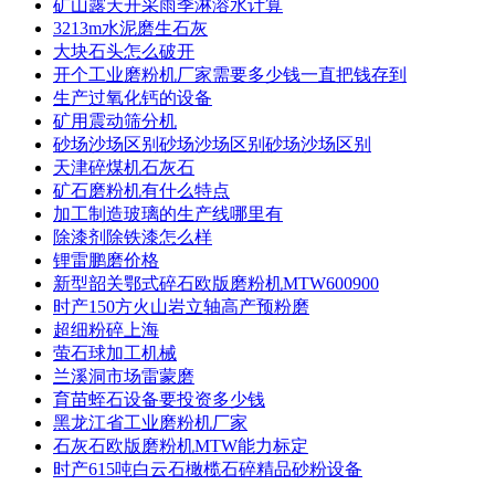
矿山露天开采雨季淋溶水计算
3213m水泥磨生石灰
大块石头怎么破开
开个工业磨粉机厂家需要多少钱一直把钱存到
生产过氧化钙的设备
矿用震动筛分机
砂场沙场区别砂场沙场区别砂场沙场区别
天津碎煤机石灰石
矿石磨粉机有什么特点
加工制造玻璃的生产线哪里有
除漆剂除铁漆怎么样
锂雷鹏磨价格
新型韶关鄂式碎石欧版磨粉机MTW600900
时产150方火山岩立轴高产预粉磨
超细粉碎上海
萤石球加工机械
兰溪洞市场雷蒙磨
育苗蛭石设备要投资多少钱
黑龙江省工业磨粉机厂家
石灰石欧版磨粉机MTW能力标定
时产615吨白云石橄榄石碎精品砂粉设备