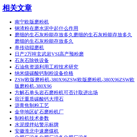
相关文章
南宁欧版磨粉机
钢渣粉在磨水泥中起什么作用
磨细的生石灰粉能存放多久磨细的生石灰粉能存放多久
磨细的生石灰粉能存放多久
单传动辊磨机
日产2万吨玄武岩VSI高产预粉磨
石灰石除铁设备
石油焦资源利用工程技术研究
纳米级碳酸钙制粉设备价格
ZSW欧版磨粉机-380X96ZSW欧版磨粉机-380X96ZSW欧
版磨粉机-380X96
方解石单头岩石磨粉机可否计取进出场
宿迁重质碳酸钙大理石
沥青焦制粉工艺
金华地区矿石磨粉机厂
制粉机技术参数
水泥搅拌站警示标牌
安徽淮北中速磨煤机