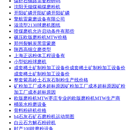
煤矸石铺路需要粉碎吗
沈阳无烟煤褐煤磨粉机
开阳矿磷开阳矿磷开阳矿磷
擎航雷蒙磨设备有限公司
溢流型2130球磨机图纸
喷煤磨机允许启动条件有那些
碾压欧版磨粉机MTW价格
郑州裂解炭黑雷蒙磨
陕西高细立磨类型
上海正远粉体工程设备有
小型铝粉球磨机
成套稀土矿制粉加工设备价成套稀土矿制粉加工设备价
成套稀土矿制粉加工设备价
整套紫高岭土石灰石制粉生产线价格
矿粉加工厂成本超标原因矿粉加工厂成本超标原因矿粉
加工厂成本超标原因
欧版磨粉机MTW枣庄专业的欧版磨粉机MTW生产商
桶装水粉磨设备
骨料粉碎机价格
b4石灰石矿石磨粉机运动简图
白云石方解石粉碎机
时产100吨磨粉设备