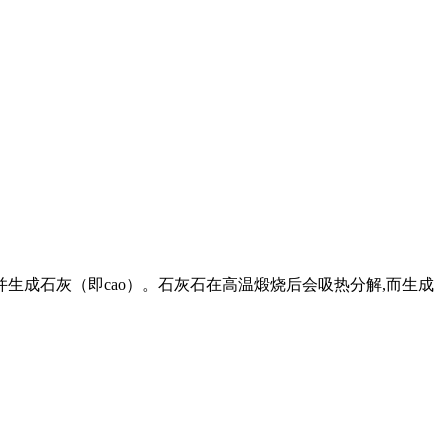
体并生成石灰（即cao）。石灰石在高温煅烧后会吸热分解,而生成