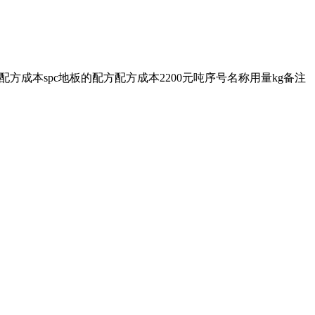
配方成本spc地板的配方配方成本2200元吨序号名称用量kg备注