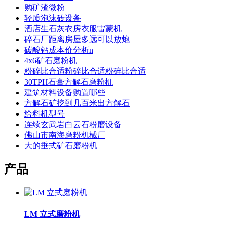
购矿渣微粉
轻质泡沫砖设备
酒店生石灰衣房衣服雷蒙机
碎石厂距离房屋多远可以放炮
碳酸钙成本价分析n
4x6矿石磨粉机
粉碎比合适粉碎比合适粉碎比合适
30TPH石膏方解石磨粉机
建筑材料设备购置哪些
方解石矿挖到几百米出方解石
给料机型号
连续玄武岩白云石粉磨设备
佛山市南海磨粉机械厂
大的垂式矿石磨粉机
产品
LM 立式磨粉机