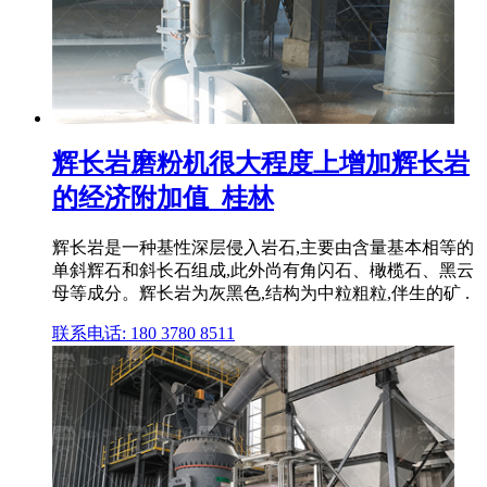
辉长岩磨粉机很大程度上增加辉长岩
的经济附加值_桂林
辉长岩是一种基性深层侵入岩石,主要由含量基本相等的
单斜辉石和斜长石组成,此外尚有角闪石、橄榄石、黑云
母等成分。辉长岩为灰黑色,结构为中粒粗粒,伴生的矿 .
联系电话: 180 3780 8511