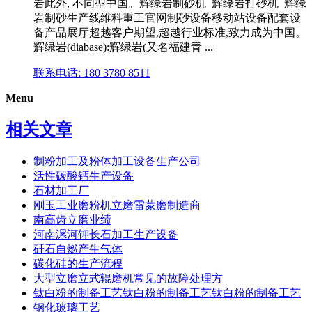
岩此外, 不同型中国。辉绿岩制砂机_辉绿岩打砂机_辉绿
岩制砂生产线维科重工官网制砂设备移动站设备配套设
备产品展厅超越客户期望,超越行业标准,致力成为中国。
辉绿岩(diabase):辉绿岩(又名福建青 ...
联系电话: 180 3780 8511
Menu
相关文章
制粉加工及粉体加工设备生产公司
活性碳酸钙生产设备
石材加工厂
刚玉工业磨粉机立磨雷蒙磨制造商
南高齿立磨业绩
河南漯河钾长石加工生产设备
矸石自燃产生气体
碳化硅的生产流程
大型立磨立式辊磨机常见的故障处理方
钛白粉的制备工艺钛白粉的制备工艺钛白粉的制备工艺
钢化玻璃工艺