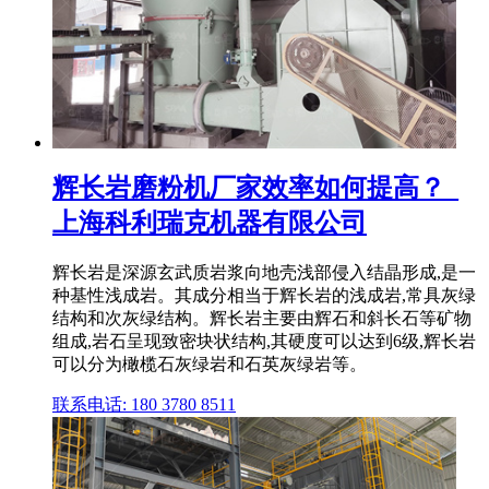
辉长岩磨粉机厂家效率如何提高？_
上海科利瑞克机器有限公司
辉长岩是深源玄武质岩浆向地壳浅部侵入结晶形成,是一
种基性浅成岩。其成分相当于辉长岩的浅成岩,常具灰绿
结构和次灰绿结构。辉长岩主要由辉石和斜长石等矿物
组成,岩石呈现致密块状结构,其硬度可以达到6级,辉长岩
可以分为橄榄石灰绿岩和石英灰绿岩等。
联系电话: 180 3780 8511