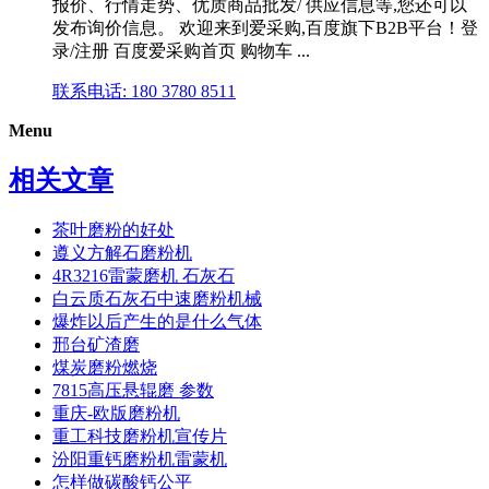
报价、行情走势、优质商品批发/ 供应信息等,您还可以
发布询价信息。 欢迎来到爱采购,百度旗下B2B平台！登
录/注册 百度爱采购首页 购物车 ...
联系电话: 180 3780 8511
Menu
相关文章
茶叶磨粉的好处
遵义方解石磨粉机
4R3216雷蒙磨机 石灰石
白云质石灰石中速磨粉机械
爆炸以后产生的是什么气体
邢台矿渣磨
煤炭磨粉燃烧
7815高压悬辊磨 参数
重庆-欧版磨粉机
重工科技磨粉机宣传片
汾阳重钙磨粉机雷蒙机
怎样做碳酸钙公平