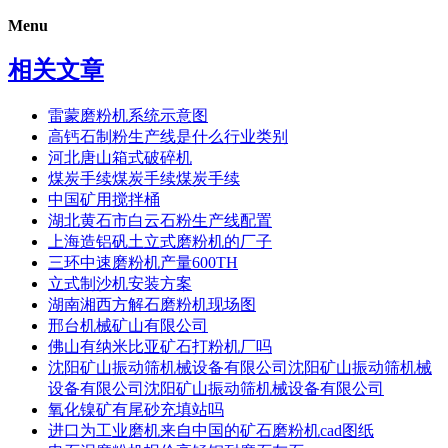
Menu
相关文章
雷蒙磨粉机系统示意图
高钙石制粉生产线是什么行业类别
河北唐山箱式破碎机
煤炭手续煤炭手续煤炭手续
中国矿用搅拌桶
湖北黄石市白云石粉生产线配置
上海造铝矾土立式磨粉机的厂子
三环中速磨粉机产量600TH
立式制沙机安装方案
湖南湘西方解石磨粉机现场图
邢台机械矿山有限公司
佛山有纳米比亚矿石打粉机厂吗
沈阳矿山振动筛机械设备有限公司沈阳矿山振动筛机械
设备有限公司沈阳矿山振动筛机械设备有限公司
氧化镍矿有尾砂充填站吗
进口为工业磨机来自中国的矿石磨粉机cad图纸