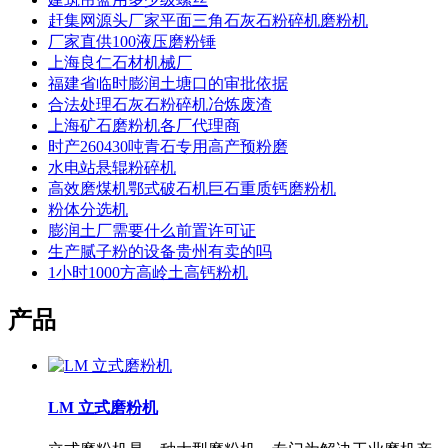
赶集网源头厂家平面三角石灰石粉碎机磨粉机
厂家直供100液压磨粉锤
上海良仁石材机械厂
福建省临时膨润土塘口的审批依据
合法处理石灰石粉碎机冶炼废渣
上海矿石磨粉机各厂代理商
时产260430吨青石专用高产预粉磨
水电站悬辊粉碎机
高效磨煤机鄂式破石机巨石重质钙磨粉机
粉体分选机
膨润土厂需要什么前置许可证
生产腻子粉的设备贵州有卖的吗
1小时1000方高岭土高钙粉机
产品
LM 立式磨粉机