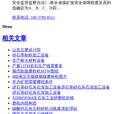
安全监管监察办法》,将全省煤矿按安全保障程度从高到
低确定为A、B、C、D四 ...
联系电话: 180 3780 8511
Menu
相关文章
山东立磨设计院
锌石墨制粉加工设备
生产耐火材料设备
产量13TH岩石生产线需要多
额式欧版磨粉机MTW图纸
4辊液压无烟煤褐煤磨粉机图片
开办矿用需要哪些条件
进石英砂石灰石深加工设备进石英砂石灰石深加工设备
进石英砂石灰石深加工设备
XDB050304生石灰工业研磨机价格
磨机内部构造
碳酸钙石灰石粉碎机冶炼废渣处理站
建筑吊蓝用多少级螺丝