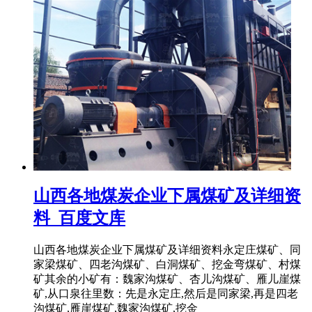
山西各地煤炭企业下属煤矿及详细资
料_百度文库
山西各地煤炭企业下属煤矿及详细资料永定庄煤矿、同
家梁煤矿、四老沟煤矿、白洞煤矿、挖金弯煤矿、村煤
矿其余的小矿有：魏家沟煤矿、杏儿沟煤矿、雁儿崖煤
矿,从口泉往里数：先是永定庄,然后是同家梁,再是四老
沟煤矿,雁崖煤矿,魏家沟煤矿,挖金