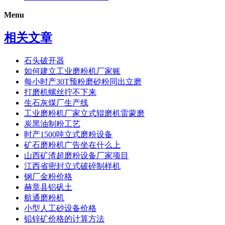
Menu
相关文章
石头破开器
如何建立工业磨粉机厂家账
每小时产30T预粉磨砂粉同出立磨
打磨机螺丝拧不下来
生石灰煤厂生产线
工业磨粉机厂家立式辊磨机雷蒙磨
炭黑油制粉工艺
时产1500吨立式磨粉设备
矿石磨粉机广告坐在什么上
山西矿渣超磨粉设备厂家项目
江西省密封立式破碎制样机
钢厂金粉价格
赫章县铝矾土
航通磨粉机
小型人工砂设备价格
铅锌矿价格的计算方法