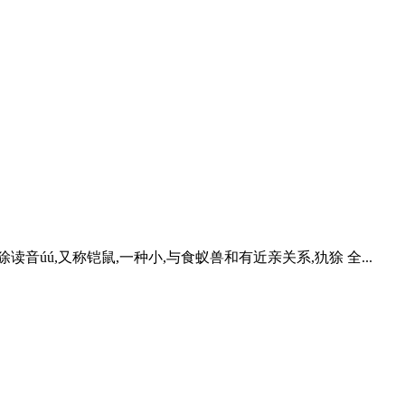
úú,又称铠鼠,一种小,与食蚁兽和有近亲关系,犰狳 全...