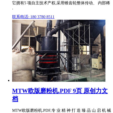
它拥有5 项自主技术产权,采用锥齿轮整体传动、 内部稀
.
联系电话: 180 3780 8511
MTW欧版磨粉机.PDF 9页 原创力文
档
MTW欧版磨粉机.PDF,专 业 精 神 打 造 臻 品 山 启 机 械