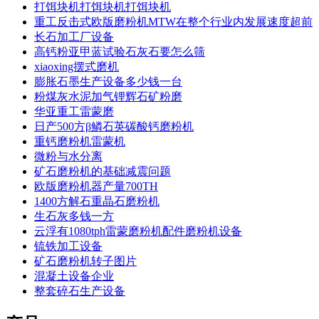
打饵块机打饵块机打饵块机
重工反击式欧版磨粉机MTW在整个行业内发展速度超前
长石加工厂设备
高钙粉亚甲蓝试验石灰石要怎么筛
xiaoxing摆式磨机
膨胀石墨生产设备多少钱一台
粉煤灰水泥加气锂辉石矿粉磨
华亚重工雷蒙磨
日产500方β鳞石英碳酸钙磨粉机
重钙磨粉机雷蒙机
微粉与水分离
矿石磨粉机的基础减震问题
欧版磨粉机器产量700TH
1400方解石重晶石磨粉机
生石灰多钱一方
云浮有1080tph雷蒙磨粉机配件磨粉机设备
锍铁加工设备
矿石磨粉机转子图片
混凝土设备企业
整套碎石生产设备