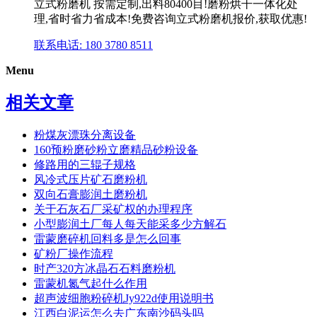
立式粉磨机 按需定制,出料80400目!磨粉烘干一体化处
理,省时省力省成本!免费咨询立式粉磨机报价,获取优惠!
联系电话: 180 3780 8511
Menu
相关文章
粉煤灰漂珠分离设备
160预粉磨砂粉立磨精品砂粉设备
修路用的三辊子规格
风冷式压片矿石磨粉机
双向石膏膨润土磨粉机
关于石灰石厂采矿权的办理程序
小型膨润土厂每人每天能采多少方解石
雷蒙磨碎机回料多是怎么回事
矿粉厂操作流程
时产320方冰晶石石料磨粉机
雷蒙机氮气起什么作用
超声波细胞粉碎机Jy922d使用说明书
江西白泥运怎么去广东南沙码头吗