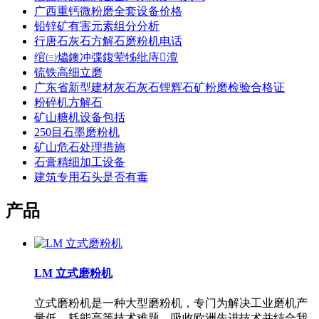
广西重钙微粉磨全套设备价格
铅锌矿有害元素组分分析
行唐石灰石方解石磨粉机电话
绾㈢爞鐭冲弽鍑荤牬纰庤澶
锍铁高细立磨
广东省新型建材灰石灰石锂辉石矿粉磨检验合格证
粉碎机方解石
矿山糖机设备包括
250目石墨磨粉机
矿山危石处理措施
石膏精细加工设备
建筑专用石头是否有毒
产品
LM 立式磨粉机
立式磨粉机是一种大型磨粉机，专门为解决工业磨机产
量低、耗能高等技术难题，吸收欧洲先进技术并结合我