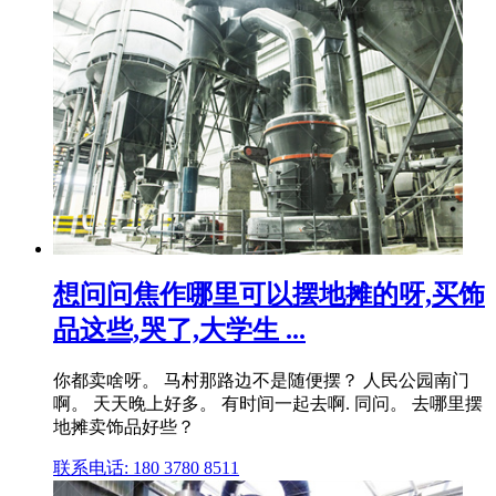
想问问焦作哪里可以摆地摊的呀,买饰
品这些,哭了,大学生 ...
你都卖啥呀。 马村那路边不是随便摆？ 人民公园南门
啊。 天天晚上好多。 有时间一起去啊. 同问。 去哪里摆
地摊卖饰品好些？
联系电话: 180 3780 8511