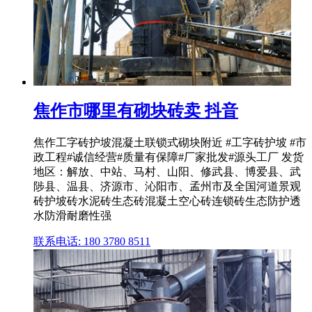
焦作市哪里有砌块砖卖 抖音
焦作工字砖护坡混凝土联锁式砌块附近 #工字砖护坡 #市
政工程#诚信经营#质量有保障#厂家批发#源头工厂 发货
地区：解放、中站、马村、山阳、修武县、博爱县、武
陟县、温县、济源市、沁阳市、孟州市及全国河道景观
砖护坡砖水泥砖生态砖混凝土空心砖连锁砖生态防护透
水防滑耐磨性强
联系电话: 180 3780 8511