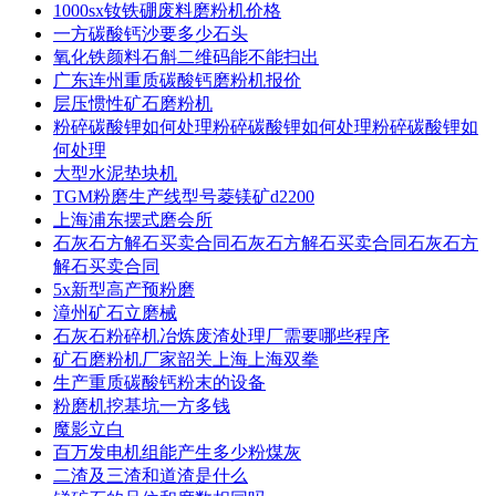
1000sx钕铁硼废料磨粉机价格
一方碳酸钙沙要多少石头
氧化铁颜料石斛二维码能不能扫出
广东连州重质碳酸钙磨粉机报价
层压惯性矿石磨粉机
粉碎碳酸锂如何处理粉碎碳酸锂如何处理粉碎碳酸锂如
何处理
大型水泥垫块机
TGM粉磨生产线型号菱镁矿d2200
上海浦东摆式磨会所
石灰石方解石买卖合同石灰石方解石买卖合同石灰石方
解石买卖合同
5x新型高产预粉磨
漳州矿石立磨械
石灰石粉碎机冶炼废渣处理厂需要哪些程序
矿石磨粉机厂家韶关上海上海双拳
生产重质碳酸钙粉末的设备
粉磨机挖基坑一方多钱
魔影立白
百万发电机组能产生多少粉煤灰
二渣及三渣和道渣是什么