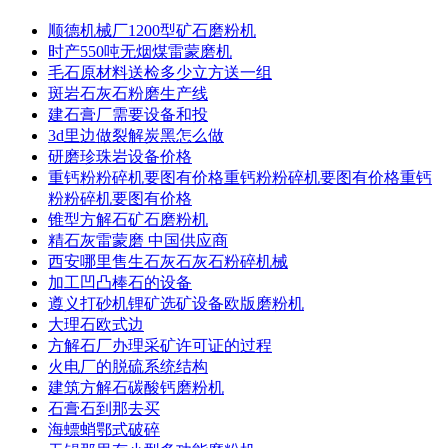
顺德机械厂1200型矿石磨粉机
时产550吨无烟煤雷蒙磨机
毛石原材料送检多少立方送一组
斑岩石灰石粉磨生产线
建石膏厂需要设备和投
3d里边做裂解炭黑怎么做
研磨珍珠岩设备价格
重钙粉粉碎机要图有价格重钙粉粉碎机要图有价格重钙
粉粉碎机要图有价格
锥型方解石矿石磨粉机
精石灰雷蒙磨 中国供应商
西安哪里售生石灰石灰石粉碎机械
加工凹凸棒石的设备
遵义打砂机锂矿选矿设备欧版磨粉机
大理石欧式边
方解石厂办理采矿许可证的过程
火电厂的脱硫系统结构
建筑方解石碳酸钙磨粉机
石膏石到那去买
海螵蛸鄂式破碎