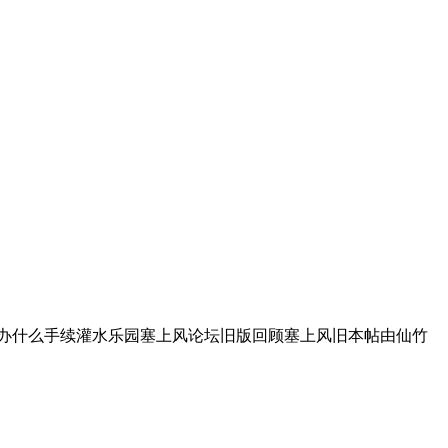
要办什么手续灌水乐园塞上风论坛旧版回顾塞上风旧本帖由仙竹