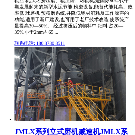
辊压 机,又名挤压磨、辊压磨、对辊机,是国际80年代中
期发展起来的新型水泥节能 粉磨设备,能替代能耗高、效
率低 球磨机 预粉磨系统,并降低钢材消耗及工作噪声的
功能,适用于新厂建设,也可用于老厂技术改造,使系统产
量提高30—50%。 经过挤压后的物料中 细料 占20—
35%,小于2mm占65 ...
联系电话: 180 3780 8511
JMLX系列立式磨机减速机JMLX系