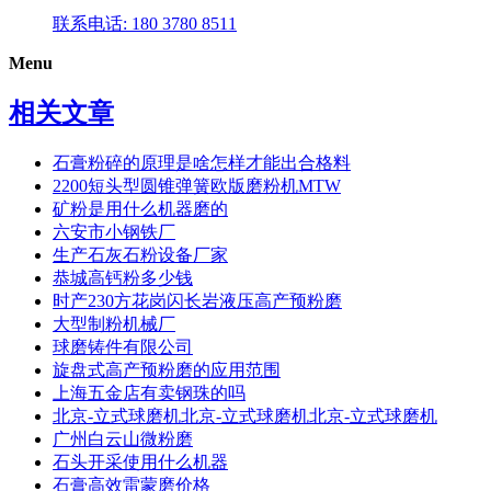
联系电话: 180 3780 8511
Menu
相关文章
石膏粉碎的原理是啥怎样才能出合格料
2200短头型圆锥弹簧欧版磨粉机MTW
矿粉是用什么机器磨的
六安市小钢铁厂
生产石灰石粉设备厂家
恭城高钙粉多少钱
时产230方花岗闪长岩液压高产预粉磨
大型制粉机械厂
球磨铸件有限公司
旋盘式高产预粉磨的应用范围
上海五金店有卖钢珠的吗
北京-立式球磨机北京-立式球磨机北京-立式球磨机
广州白云山微粉磨
石头开采使用什么机器
石膏高效雷蒙磨价格