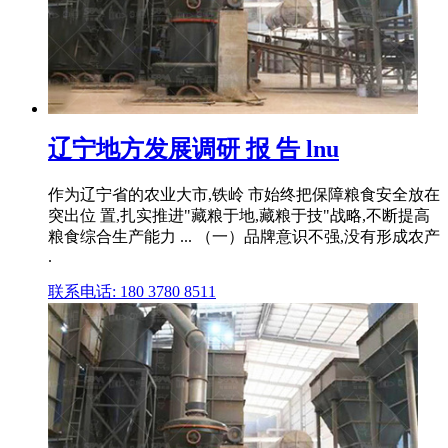
辽宁地方发展调研 报 告 lnu
作为辽宁省的农业大市,铁岭 市始终把保障粮食安全放在
突出位 置,扎实推进"藏粮于地,藏粮于技"战略,不断提高
粮食综合生产能力 ... （一）品牌意识不强,没有形成农产
.
联系电话: 180 3780 8511