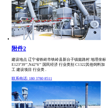
附件2
建设地点 辽宁省铁岭市铁岭县新台子镇懿路村 地理坐标
E123°39′″,N42°6′″ 国民经济 行业类别 C1322其他饲料加
工 建设项目 行业类 .
联系电话: 180 3780 8511