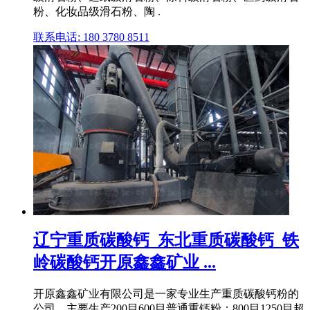
粉、化妆品级滑石粉、陶 .
联系电话: 180 3780 8511
辽宁重质碳酸钙_东北重质碳酸钙_铁
岭碳酸钙开原鑫鑫矿业 ...
开原鑫鑫矿业有限公司是一家专业生产重质碳酸钙粉的
公司。主要生产200目600目普通重钙粉；800目1250目超