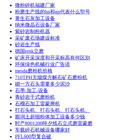
微粉碎机福建厂家
粉磨生产线的hp和gp代表什么型号
黄生石灰加工设备
纳米微晶石设备厂家
紫砂岩制粉机器
采矿废石场建设标准
砂岩生产线
德国renk立磨
矿床开采深度和开采标高有何区别
环保绿色机械行业广告语
mesda磨粉机价格
710TPH无烟煤方解石矿石磨粉机
砌一方石头需要多少泥沙
石墨-加工-设备
青砂岩干式磨粉机
石榴石加工雷蒙麿机
打石头机、打石头机、打石头机、
膨润土超细粉体加工设备多少钱
时产8001200吨夕线石立式磨雷蒙磨
车载碎石机械设备哪家好
PFL600型复合破