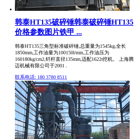
韩泰HT135破碎锤韩泰破碎锤HT135
价格参数图片铁甲 ...
韩泰HT135三角型标准破碎锤,总重量为1545kg,全长
1850mm,工作油量为100150l/min,工作油压为
160180kg/cm2,钎杆直径135mm,适配1622t挖机。 上海腾
迈机械有限公司于2001 .
联系电话: 180 3780 8511