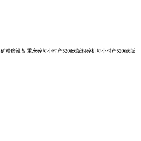
锰矿粉磨设备 重庆碎每小时产520t欧版粗碎机每小时产520t欧版