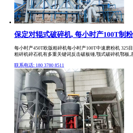
保定对辊式破碎机, 每小时产100T制
每小时产450T欧版粗碎机每小时产100T中速磨粉机 325
粗碎机碎石机有多重关键词反击破板锤,颚式破碎机鄂板,
联系电话: 180 3780 8511