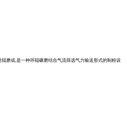
悬辊磨或,是一种环辊碾磨结合气流筛选气力输送形式的制粉设