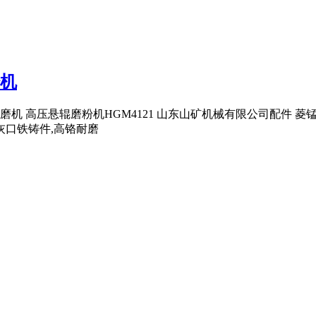
粉机
目磨机 高压悬辊磨粉机HGM4121 山东山矿机械有限公司配件 菱
灰口铁铸件,高铬耐磨