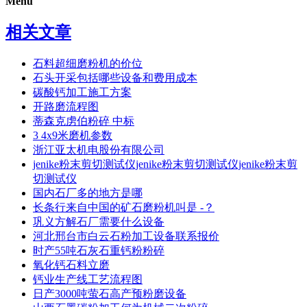
Menu
相关文章
石料超细磨粉机的价位
石头开采包括哪些设备和费用成本
碳酸钙加工施工方案
开路磨流程图
蒂森克虏伯粉碎 中标
3 4x9米磨机参数
浙江亚太机电股份有限公司
jenike粉末剪切测试仪jenike粉末剪切测试仪jenike粉末剪
切测试仪
国内石厂多的地方是哪
长条行来自中国的矿石磨粉机叫是 -？
巩义方解石厂需要什么设备
河北邢台市白云石粉加工设备联系报价
时产55吨石灰石重钙粉粉碎
氧化钙石料立磨
钙业生产线工艺流程图
日产3000吨萤石高产预粉磨设备