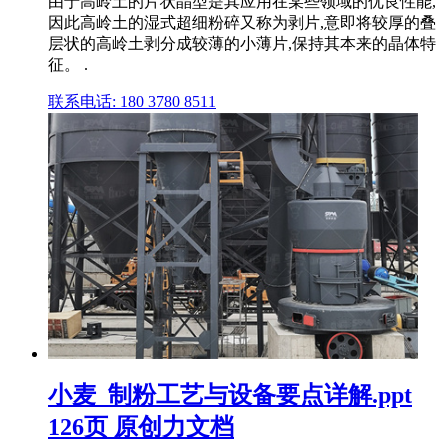
由于高岭土的片状晶型是其应用在某些领域的优良性能,
因此高岭土的湿式超细粉碎又称为剥片,意即将较厚的叠
层状的高岭土剥分成较薄的小薄片,保持其本来的晶体特
征。 .
联系电话: 180 3780 8511
小麦_制粉工艺与设备要点详解.ppt
126页 原创力文档