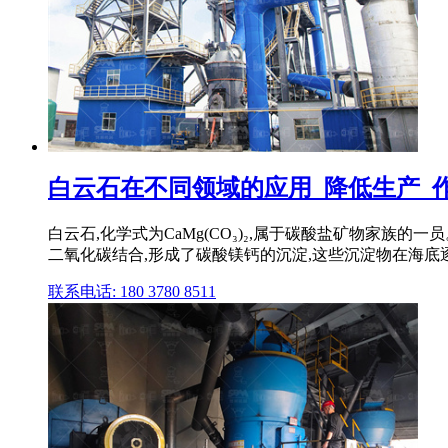
白云石在不同领域的应用_降低生产_
白云石,化学式为CaMg(CO₃)₂,属于碳酸盐矿物家
二氧化碳结合,形成了碳酸镁钙的沉淀,这些沉淀物在海底逐渐
联系电话: 180 3780 8511